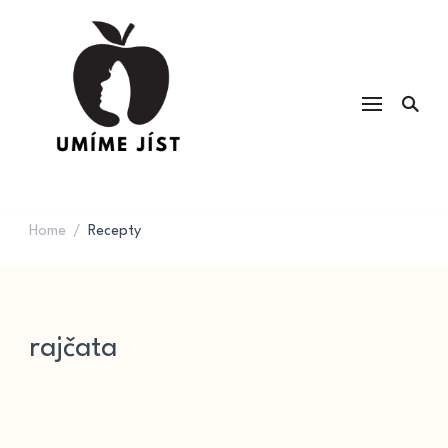
UMÍME JÍST
Kvalita potravin a výživa & recepty
na každý den
Home
Recepty
/
rajčata