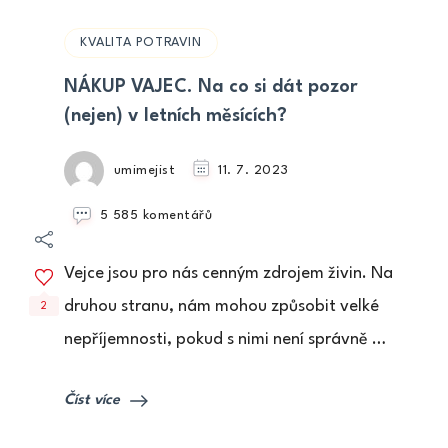
KVALITA POTRAVIN
NÁKUP VAJEC. Na co si dát pozor
(nejen) v letních měsících?
umimejist
11. 7. 2023
u
5 585 komentářů
textu
s
Vejce jsou pro nás cenným zdrojem živin. Na
názvem
NÁKUP
druhou stranu, nám mohou způsobit velké
2
VAJEC.
nepříjemnosti, pokud s nimi není správně …
Na
co
si
Číst více
dát
pozor
(nejen)