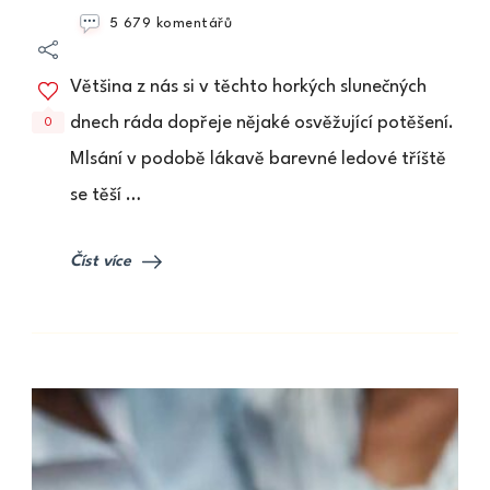
u
5 679 komentářů
textu
s
Většina z nás si v těchto horkých slunečných
názvem
Z
dnech ráda dopřeje nějaké osvěžující potěšení.
0
ČEHO
Mlsání v podobě lákavě barevné ledové tříště
SE
VYRÁBÍ
se těší …
LEDOVÁ
TŘÍŠŤ?
Obsahuje
Číst více
nebezpečná
barviva?