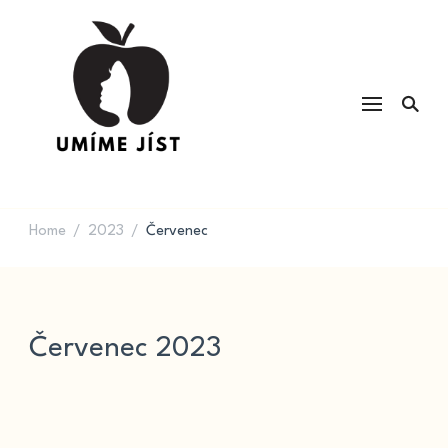
UMÍME JÍST
Kvalita potravin a výživa & recepty
na každý den
Home
2023
Červenec
/
/
Červenec 2023