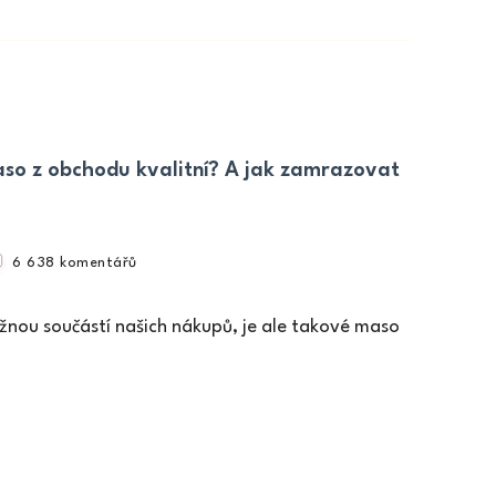
vaření.
o z obchodu kvalitní? A jak zamrazovat
u
6 638 komentářů
textu
s
nou součástí našich nákupů, je ale takové maso
názvem
MRAŽENÉ
MASO:
Je
mražené
maso
z
obchodu