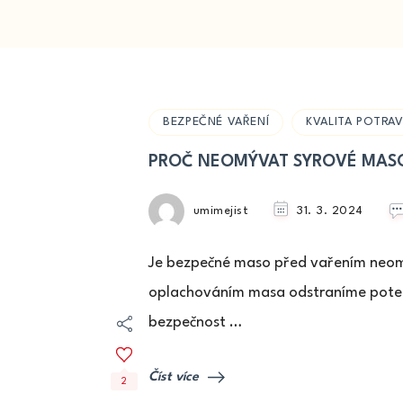
BEZPEČNÉ VAŘENÍ
KVALITA POTRAV
PROČ NEOMÝVAT SYROVÉ MASO? 
umimejist
31. 3. 2024
Je bezpečné maso před vařením neomý
oplachováním masa odstraníme potenc
bezpečnost …
Číst více
2