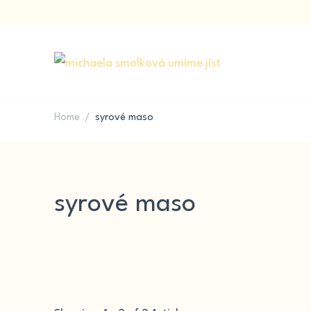
Kvalita potravin a výživa & recepty na každý den
UMÍME JÍST
Home
syrové maso
/
syrové maso