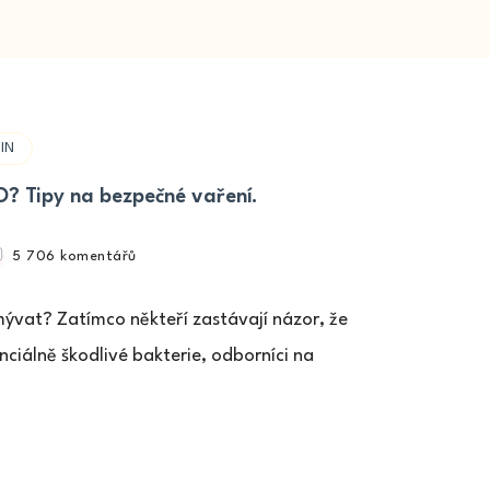
IN
Tipy na bezpečné vaření.
u
5 706 komentářů
textu
s
vat? Zatímco někteří zastávají názor, že
názvem
PROČ
iálně škodlivé bakterie, odborníci na
NEOMÝVAT
SYROVÉ
MASO?
Tipy
na
bezpečné