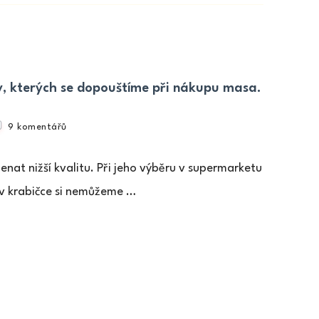
kvalitní?
A
jak
zamrazovat
maso
, kterých se dopouštíme při nákupu masa.
doma?
u
9 komentářů
textu
s
at nižší kvalitu. Při jeho výběru v supermarketu
názvem
BALENÉ
v krabičce si nemůžeme …
MASO:
Nejčastější
chyby,
kterých
se
dopouštíme
při
nákupu