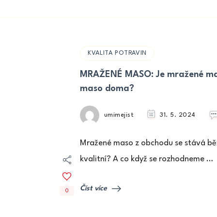
KVALITA POTRAVIN
MRAŽENÉ MASO: Je mražené mas
maso doma?
umimejist
31. 5. 2024
Mražené maso z obchodu se stává běž
kvalitní? A co když se rozhodneme …
Číst více
0