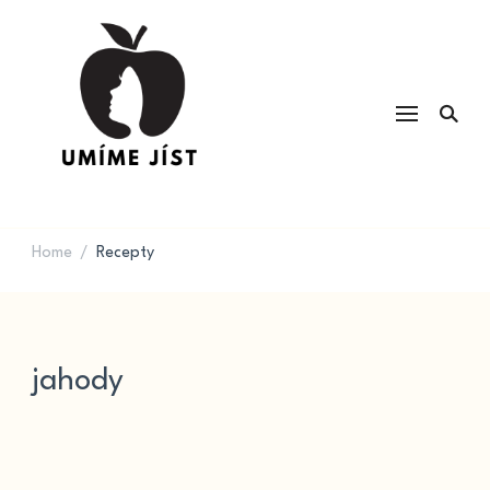
UMÍME JÍST
Kvalita potravin a výživa & recepty
na každý den
Home
Recepty
/
jahody