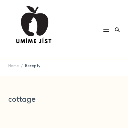
UMÍME JÍST
Kvalita potravin a výživa & recepty
na každý den
Home
Recepty
/
cottage