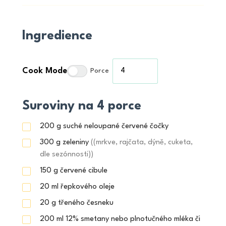
Ingredience
Cook Mode
Porce
Suroviny na 4 porce
200
g
suché neloupané červené čočky
300
g
zeleniny
((mrkve, rajčata, dýně, cuketa,
dle sezónnosti))
150
g
červené cibule
20
ml
řepkového oleje
20
g
třeného česneku
200
ml
12% smetany nebo plnotučného mléka či