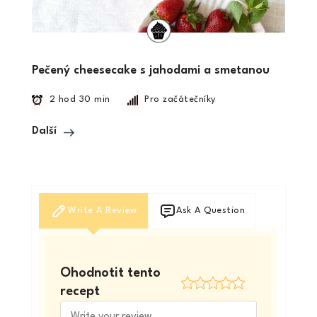
Pečený cheesecake s jahodami a smetanou
2 hod 30 min
Pro začátečníky
Další
Write A Review
Ask A Question
Ohodnotit tento
recept