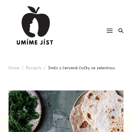
UMÍME JÍST
Kvalita potravin a výživa & recepty
na každý den
Home
Recepty
Směs z červené čočky se zeleninou
/
/