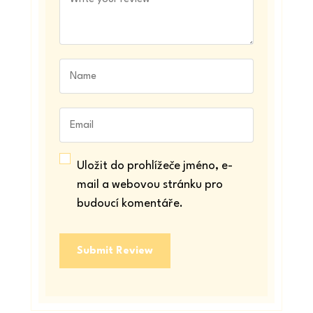
Uložit do prohlížeče jméno, e-
mail a webovou stránku pro
budoucí komentáře.