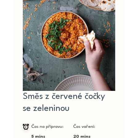
Směs z červené čočky
se zeleninou
Čas na přípravu
Čas vaření
5 mins
20 mins