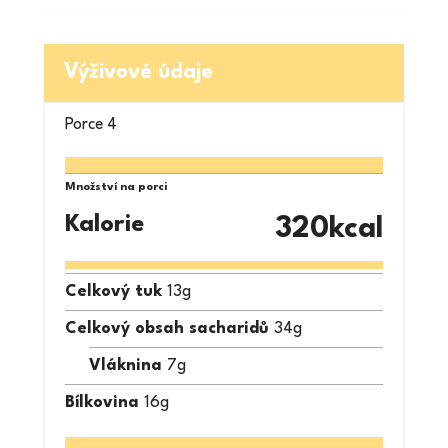
Výživové údaje
Porce
4
Množství na porci
Kalorie
320
kcal
Celkový tuk
13
g
Celkový obsah sacharidů
34
g
Vláknina
7
g
Bílkovina
16
g