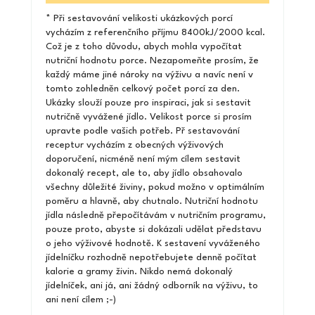
* Při sestavování velikosti ukázkových porcí
vycházím z referenčního příjmu 8400kJ/2000 kcal.
Což je z toho důvodu, abych mohla vypočítat
nutriční hodnotu porce. Nezapomeňte prosím, že
každý máme jiné nároky na výživu a navíc není v
tomto zohledněn celkový počet porcí za den.
Ukázky slouží pouze pro inspiraci, jak si sestavit
nutričně vyvážené jídlo. Velikost porce si prosím
upravte podle vašich potřeb. Př sestavování
receptur vycházím z obecných výživových
doporučení, nicméně není mým cílem sestavit
dokonalý recept, ale to, aby jídlo obsahovalo
všechny důležité živiny, pokud možno v optimálním
poměru a hlavně, aby chutnalo. Nutriční hodnotu
jídla následně přepočítávám v nutričním programu,
pouze proto, abyste si dokázali udělat představu
o jeho výživové hodnotě. K sestavení vyváženého
jídelníčku rozhodně nepotřebujete denně počítat
kalorie a gramy živin. Nikdo nemá dokonalý
jídelníček, ani já, ani žádný odborník na výživu, to
ani není cílem ;-)