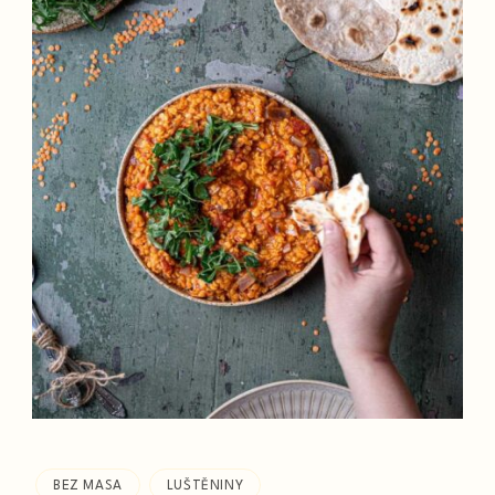
BEZ MASA
LUŠTĚNINY