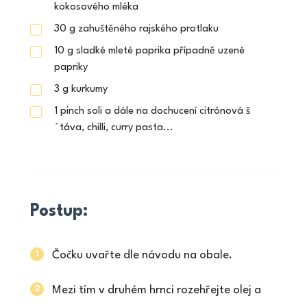
kokosového mléka
30
g
zahuštěného rajského protlaku
10
g
sladké mleté paprika případně uzené
papriky
3
g
kurkumy
1
pinch
soli a dále na dochucení citrónová š
´táva, chilli, curry pasta...
Postup:
Čočku uvařte dle návodu na obale.
Mezi tím v druhém hrnci rozehřejte olej a