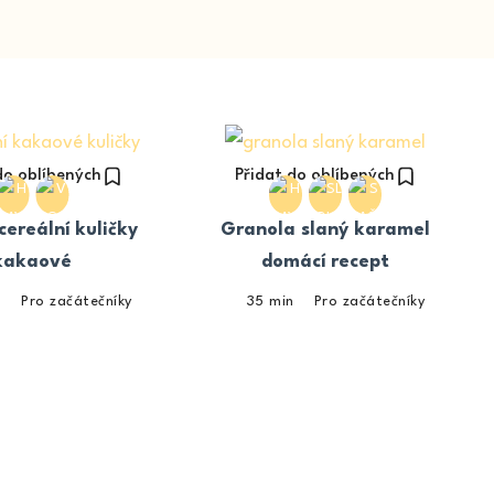
do oblíbených
Přidat do oblíbených
cereální kuličky
Granola slaný karamel
kakaové
domácí recept
n
Pro začátečníky
35 min
Pro začátečníky