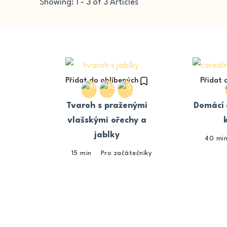
Showing: 1 - 3 of 3 Articles
Přidat do oblíbených
Přidat 
Tvaroh s praženými
Domácí 
vlašskými ořechy a
jablky
40 mi
15 min
Pro začátečníky