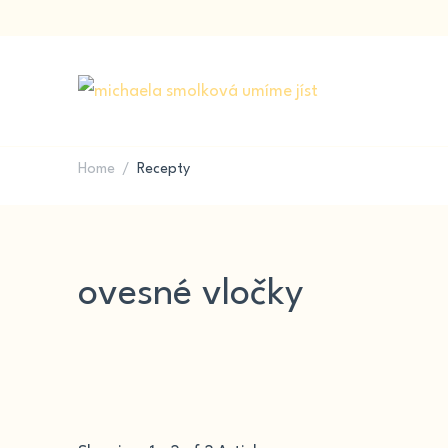
Kvalita potravin a výživa & recepty na každý den
UMÍME JÍST
Home
Recepty
/
ovesné vločky