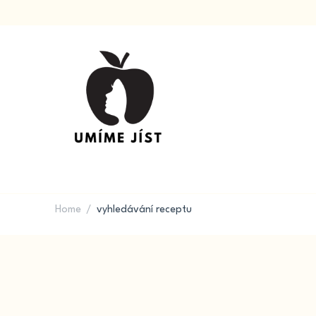
Kvalita potravin a výživa & recepty na každý den
UMÍME JÍST
Home
vyhledávání receptu
/