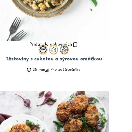
Přidat do oblíbených
Těstoviny s cuketou a sýrovou omáčkou
25 min
Pro začátečníky